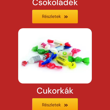
Csokoládék
Részletek
Cukorkák
Részletek