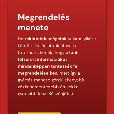
Megrendelés
menete
Ha
reklámédességeink
valamelyikére
küldött árajánlatunk elnyerte
tetszését, kérjük, hogy
a lent
felsorolt információkat
mindenképpen tüntessék fel
megrendeléseiken
, mert így a
gyártás menete gördülékenyebb,
zökkenőmentesebb és sokkal
gyorsabb lesz! Köszönjük :)