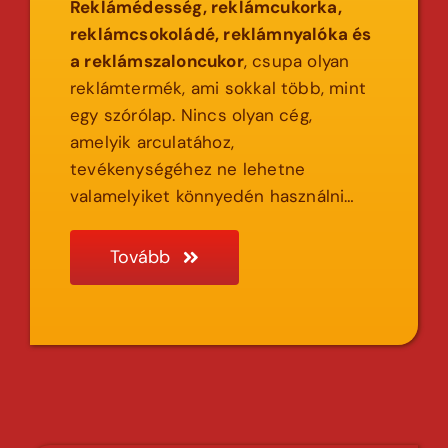
Reklámédesség, reklámcukorka,
reklámcsokoládé, reklámnyalóka és
a reklámszaloncukor
, csupa olyan
reklámtermék, ami sokkal több, mint
egy szórólap. Nincs olyan cég,
amelyik arculatához,
tevékenységéhez ne lehetne
valamelyiket könnyedén használni…
Tovább