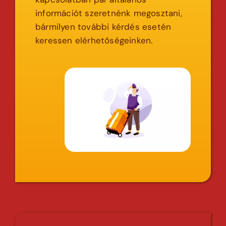
információt szeretnénk megosztani,
bármilyen további kérdés esetén
keressen elérhetőségeinken.