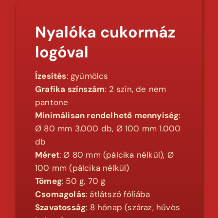
Nyalóka cukormáz
logóval
Ízesítés
: gyümölcs
Grafika színszám
: 2 szín, de nem
pantone
Minimálisan rendelhető mennyiség
:
Ø 80 mm 3.000 db, Ø 100 mm 1.000
db
Méret
: Ø 80 mm (pálcika nélkül), Ø
100 mm (pálcika nélkül)
Tömeg
: 50 g, 70 g
Csomagolás
: átlátszó fóliába
Szavatosság
: 8 hónap (száraz, hűvös