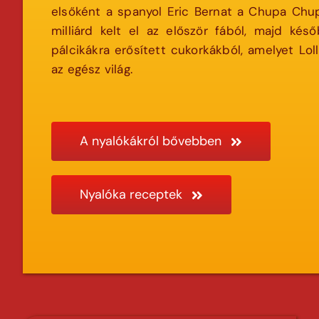
elsőként a spanyol Eric Bernat a Chupa Chup
milliárd kelt el az először fából, majd ké
pálcikákra erősített cukorkákból, amelyet Lo
az egész világ.
A nyalókákról bővebben
Nyalóka receptek