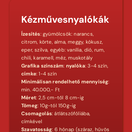
Kézművesnyalókák
Ízesítés
: gyümölcsök: narancs,
citrom, körte, alma, meggy, kókusz,
eper, szilva, egyéb: vanília, dió, rum,
chili, karamell, méz, muskotály
Grafika színszám
:
nyalóka
: 3-4 szín,
címke
: 1-4 szín
Minimálisan rendelhető mennyiség
:
min. 40.000,- Ft
Méret
: 2,5 cm-től 8 cm-ig
Tömeg
: 10g-tól 150g-ig
Csomagolás
: átlátszófóliába,
címkével
Szavatosság
: 6 hónap (száraz, hűvös