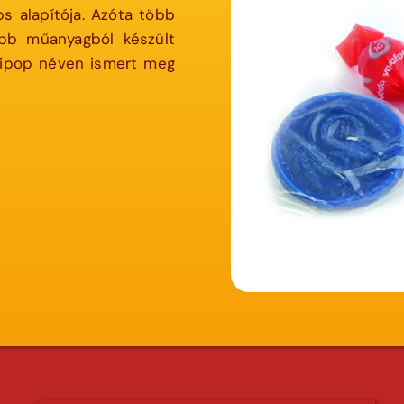
s alapítója. Azóta több
sőbb műanyagból készült
llipop néven ismert meg