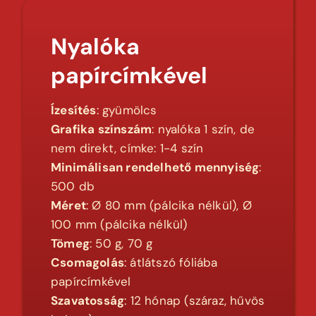
Nyalóka
papírcímkével
Ízesítés
: gyümölcs
Grafika színszám
: nyalóka 1 szín, de
nem direkt, címke: 1-4 szín
Minimálisan rendelhető mennyiség
:
500 db
Méret
: Ø 80 mm (pálcika nélkül), Ø
100 mm (pálcika nélkül)
Tömeg
: 50 g, 70 g
Csomagolás
: átlátszó fóliába
papírcímkével
Szavatosság
: 12 hónap (száraz, hűvös